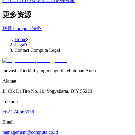
企业与项目条款
安全与负责任披露
更多资源
联系 Computa 法务
Home
Legal
Contact Computa Legal
inovasi IT terkini yang mengerti kebutuhan Anda
Alamat
Jl. Cik Di Tiro No. 10, Yogyakarta, DIY 55223
Telepon
+62 274 565956
Email
management@computa.co.id