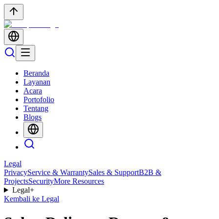
Beranda
Layanan
Acara
Portofolio
Tentang
Blogs
Legal
Privacy
Service & Warranty
Sales & Support
B2B &
Projects
Security
More Resources
Legal
+
Kembali ke Legal