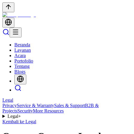
Beranda
Layanan
Acara
Portofolio
Tentang
Blogs
Legal
Privacy
Service & Warranty
Sales & Support
B2B &
Projects
Security
More Resources
Legal
+
Kembali ke Legal