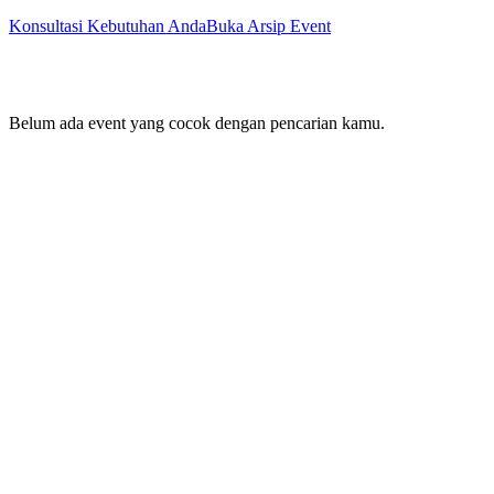
Konsultasi Kebutuhan Anda
Buka Arsip Event
Belum ada event yang cocok dengan pencarian kamu.
Nama Perusahaan
Minat Utama