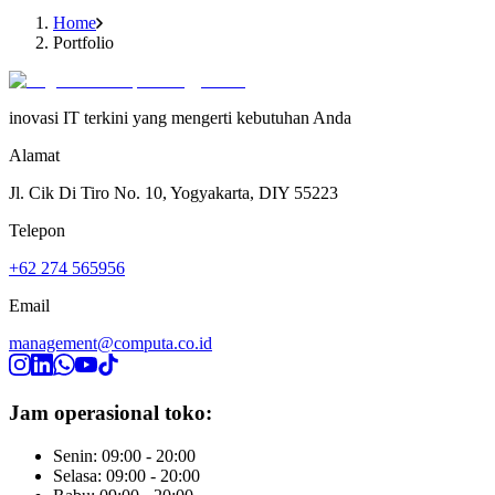
Home
Portfolio
inovasi IT terkini yang mengerti kebutuhan Anda
Alamat
Jl. Cik Di Tiro No. 10, Yogyakarta, DIY 55223
Telepon
+62 274 565956
Email
management@computa.co.id
Jam operasional toko:
Senin: 09:00 - 20:00
Selasa: 09:00 - 20:00