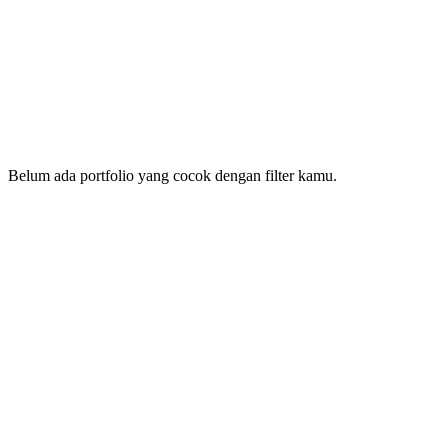
Portfolio
Pengadaan Apple iPad di Universitas Atma Jaya Yog
20 Juli 2026
Belum ada portfolio yang cocok dengan filter kamu.
Nama Perusahaan
Minat Utama